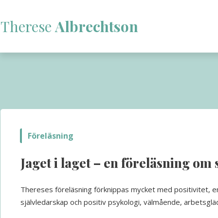
Therese
Albrechtson
Föreläsning
Jaget i laget – en föreläsning om
Thereses föreläsning förknippas mycket med positivitet, en
självledarskap och positiv psykologi, välmående, arbetsgläd