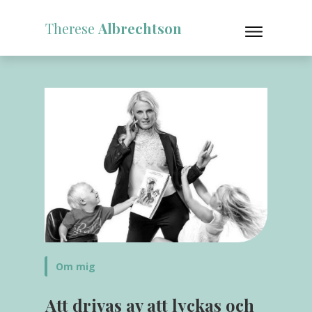
Therese
Albrechtson
Om mig
Att drivas av att lyckas och