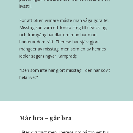
livsstil.
För att bli en vinnare måste man våga göra fel.
Misstag kan vara ett första steg till utveckling,
och framgång handlar om man hur man
hanterar dem rätt. Therese har själv gjort
mängder av misstag, men som en av hennes
idoler säger (Ingvar Kamprad):
"Den som inte har gjort misstag - den har sovit
hela livet"
Mår bra – går bra
Låter klyschigt men Therese om någon vet hur