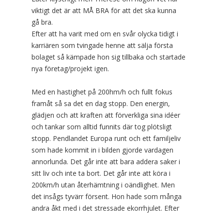
viktigt det är att MÅ BRA för att det ska kunna
gå bra.
Efter att ha varit med om en svår olycka tidigt i
karriären som tvingade henne att sälja första
bolaget så kämpade hon sig tillbaka och startade
nya företag/projekt igen.
Med en hastighet på 200hm/h och fullt fokus
framåt så sa det en dag stopp. Den energin,
glädjen och att kraften att förverkliga sina idéer
och tankar som alltid funnits där tog plötsligt
stopp. Pendlandet Europa runt och ett familjeliv
som hade kommit in i bilden gjorde vardagen
annorlunda. Det går inte att bara addera saker i
sitt liv och inte ta bort. Det går inte att köra i
200km/h utan återhämtning i oändlighet. Men
det insågs tyvärr försent. Hon hade som många
andra åkt med i det stressade ekorrhjulet. Efter