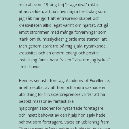
resa att som 19-årig tjej ”stage diva” rakt in i
affärsvärlden, att ha drivit några fler bolag som
jag sålt har gjort att entreprenörskapet och
kreativiteten alltid legat varmt om hjärtat. Att gå
emot strömmen med många förvarningar som
”tänk om du misslyckas” gjorde inte starten lätt.
Men genom stark tro på mig själv, nytänkande,
kreativitet och en enorm energi och positiv
inställning fanns bara frasen ”tänk om jag lyckas”
i mitt huvud.
Hennes senaste företag, Academy of Excellence,
är ett resultat av att hon och andra saknade en
utbildning för tillväxtentreprenörer. Efter att ha
besökt massor av fantastiska
hjälporganisationer för nystartade företagare,
och insett behovet av den hjälp hon själv hade
behövt som företagare, växte en utbildning fram.
Therese med många behöver hjälp vid utveckling