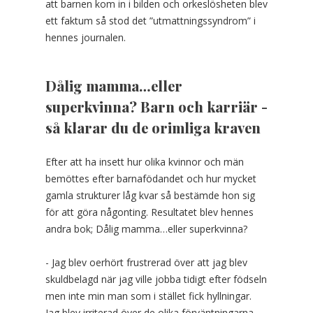
att barnen kom in i bilden och orkeslösheten blev
ett faktum så stod det ”utmattningssyndrom” i
hennes journalen.
Dålig mamma…eller
superkvinna? Barn och karriär -
så klarar du de orimliga kraven
Efter att ha insett hur olika kvinnor och män
bemöttes efter barnafödandet och hur mycket
gamla strukturer låg kvar så bestämde hon sig
för att göra någonting. Resultatet blev hennes
andra bok; Dålig mamma…eller superkvinna?
- Jag blev oerhört frustrerad över att jag blev
skuldbelagd när jag ville jobba tidigt efter födseln
men inte min man som i stället fick hyllningar.
Jag blev irriterad över de olika förväntningarna